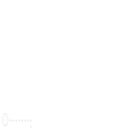
"Grâce à Freel, j'ai pu entrer en contact avec des clients
partout au Canada et développer mon activité plus
facilement."
Victor Prêté
Développeur Back-End