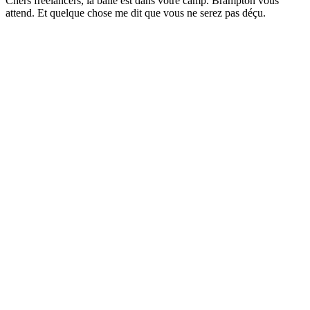
Chers freelancers, la balle est dans votre camp. Brampton vous
attend. Et quelque chose me dit que vous ne serez pas déçu.