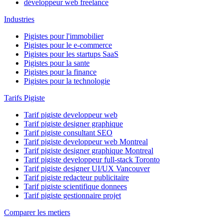
développeur web freelance
Industries
Pigistes pour l'immobilier
Pigistes pour le e-commerce
Pigistes pour les startups SaaS
Pigistes pour la sante
Pigistes pour la finance
Pigistes pour la technologie
Tarifs Pigiste
Tarif pigiste developpeur web
Tarif pigiste designer graphique
Tarif pigiste consultant SEO
Tarif pigiste developpeur web Montreal
Tarif pigiste designer graphique Montreal
Tarif pigiste developpeur full-stack Toronto
Tarif pigiste designer UI/UX Vancouver
Tarif pigiste redacteur publicitaire
Tarif pigiste scientifique donnees
Tarif pigiste gestionnaire projet
Comparer les metiers