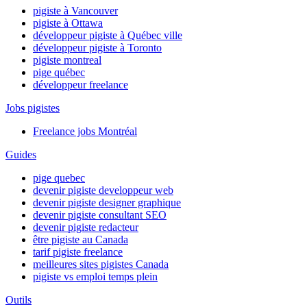
pigiste à Vancouver
pigiste à Ottawa
développeur pigiste à Québec ville
développeur pigiste à Toronto
pigiste montreal
pige québec
développeur freelance
Jobs pigistes
Freelance jobs Montréal
Guides
pige quebec
devenir pigiste developpeur web
devenir pigiste designer graphique
devenir pigiste consultant SEO
devenir pigiste redacteur
être pigiste au Canada
tarif pigiste freelance
meilleures sites pigistes Canada
pigiste vs emploi temps plein
Outils