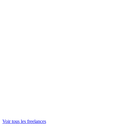
Monteur Vidéo
Motion Designer
Développeur Commercial
Consultant en Stratégie
Traducteur
Product Owner
Voir tous les freelances