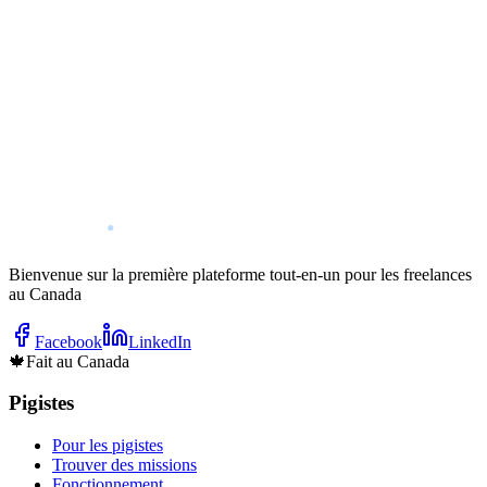
0
Force de travail freelance au Canada :
0
Revenu annuel moyen :
0
Indice de satisfaction des freelances
Bienvenue sur la première plateforme tout-en-un pour les freelances
au Canada
Facebook
LinkedIn
🍁
Fait au Canada
Pigistes
Pour les pigistes
Trouver des missions
Fonctionnement