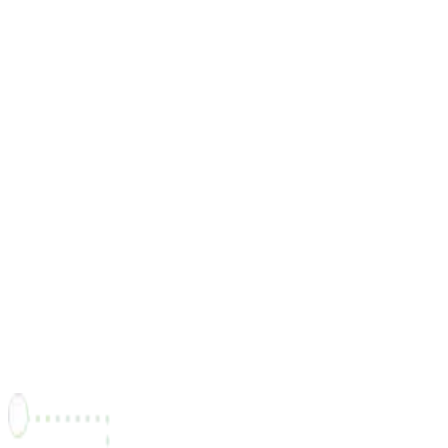
"Grâce à Freel, j'ai pu entrer en contact avec des clients
partout au Canada et développer mon activité plus
facilement."
Victor Prêté
Développeur Back-End