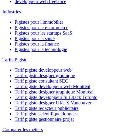
développeur web freelance
Industries
Pigistes pour l'immobilier
Pigistes pour le e-commerce
Pigistes pour les startups SaaS
Pigistes pour la sante
Pigistes pour la finance
Pigistes pour la technologie
Tarifs Pigiste
Tarif pigiste developpeur web
Tarif pigiste designer graphique
Tarif pigiste consultant SEO
Tarif pigiste developpeur web Montreal
Tarif pigiste designer graphique Montreal
Tarif pigiste developpeur full-stack Toronto
Tarif pigiste designer UI/UX Vancouver
Tarif pigiste redacteur publicitaire
Tarif pigiste scientifique donnees
Tarif pigiste gestionnaire projet
Comparer les metiers